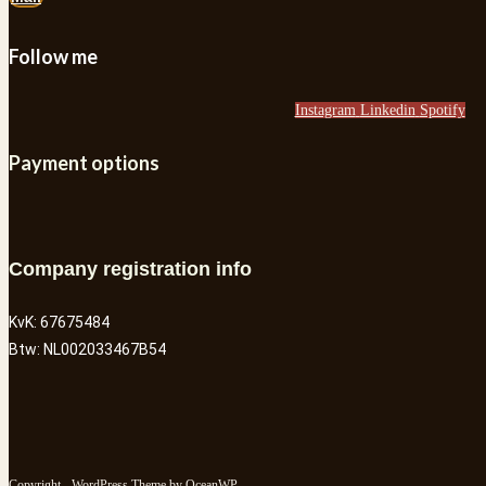
Follow me
Instagram
Linkedin
Spotify
Payment options
Company registration info
KvK: 67675484
Btw: NL002033467B54
Copyright - WordPress Theme by OceanWP