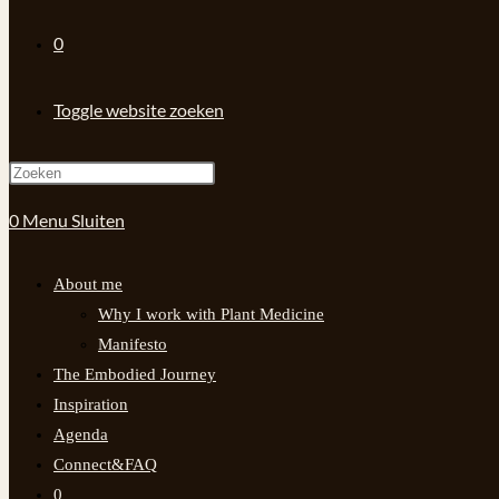
0
Toggle website zoeken
0
Menu
Sluiten
About me
Why I work with Plant Medicine
Manifesto
The Embodied Journey
Inspiration
Agenda
Connect&FAQ
0