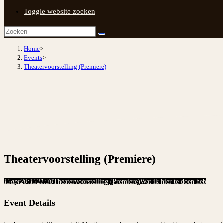
Toggle website zoeken
Home
>
Events
>
Theatervoorstelling (Premiere)
Theatervoorstelling (Premiere)
15
apr
20:15
21:30
Theatervoorstelling (Premiere)
Wat ik hier te doen heb
Event Details