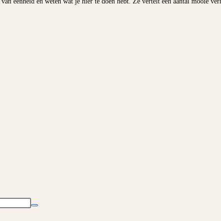
 van eenheid en weten wat je hier te doen hebt. Ze vertelt een aantal mooie ver